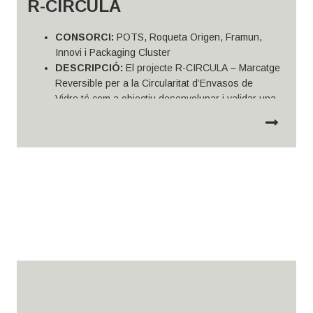
R-CIRCULA​
CONSORCI:
POTS, Roqueta Origen,
Framun
,
Innovi i
Packaging
Cluster
DESCRIPCIÓ:
El projecte
R-CIRCULA – Marcatge
Reversible per a la Circularitat d’Envasos de
Vidre
té com a objectiu desenvolupar i
validar una
solució innovadora que permeti la
reutilització
d’envasos de vidre
, centrant-se especialment en la
problemàtica del
marcatge permanent
actualment
utilitzat per garantir la traçabilitat de producte. R-
CIRCULA pretén donar resposta a
una
problemàtica tècnica clau en l’actual procés de
recuperació, rentat i reutilització d’ampolles de vi: la
dificultat d’eliminar el marcatge
del número de lot
gravat amb làser a la base de l’ampolla, que alhora
limita la viabilitat d’un model d’economia circular pel
sector
vitivinícola i que interfereix amb la traçabilitat
i la correcta gestió dels nous lots.
Pressupost total:
99,686 €