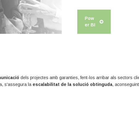
Pow
er BI
municació
dels projectes amb garanties, fent-los arribar als sectors cli
ra, s'assegura la
escalabilitat de la solució obtinguda
, aconseguint