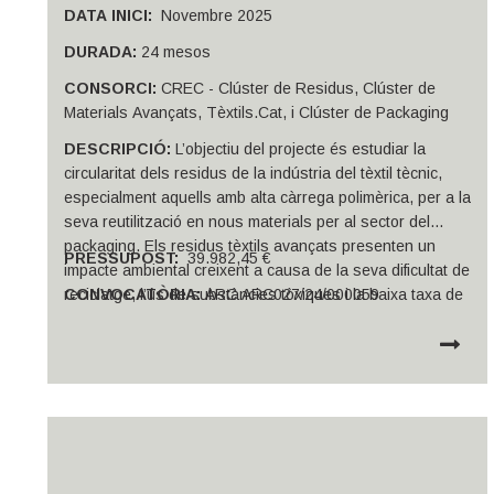
DATA INICI:
Novembre 2025
DURADA:
24 mesos
CONSORCI:
CREC - Clúster de Residus, Clúster de
Materials Avançats, Tèxtils.Cat, i Clúster de Packaging
DESCRIPCIÓ:
L’objectiu del projecte és estudiar la
circularitat dels residus de la indústria del tèxtil tècnic,
especialment aquells amb alta càrrega polimèrica, per a la
seva reutilització en nous materials per al sector del
packaging. Els residus tèxtils avançats presenten un
PRESSUPOST:
39.982,45 €
impacte ambiental creixent a causa de la seva dificultat de
reciclatge, l’ús de substàncies tòxiques i la baixa taxa de
CONVOCATÒRIA:
ARC ARC027/24/000059
reutilització. Aquesta problemàtica s’ha abordat
anteriorment en diferents iniciatives però el projecte
SINTEC presenta una aproximació innovadora: una
col·laboració intersectorial entre quatre clústers per
maximitzar l’eficiència dels recursos i generar models de
simbiosi industrial inèdits.