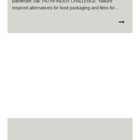
pathfinder call: PATHFINDER CHALLENGE "Nature
inspired alternatives for food packaging and films for
agriculture”, funded by the European Commission through
the European Innovation Council (EIC).