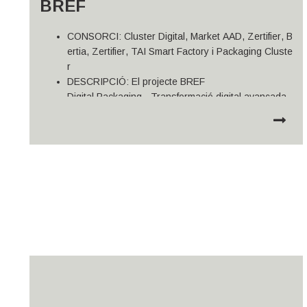
BREF​
CONSORCI:
Cluster
Digital,
Market
AAD,
Zertifier
,
B
ertia
,
Zertifier
,
TAI
Smart
Factory
i
Packaging
Cluste
r
DESCRIPCIÓ:
El projecte
BREF
Digital
Packaging
-
Transformació
digital
avançada
per al sector del
packaging
a
Catalunya
és una
iniciativa
col·laborativa
que pretén
abordar de
manera específica el repte de
transformació
digital
de les
PIMEs
industrials del sector de l’envàs i
l’embalatge (
packaging
), identificant i difonent les
millors
tecnologies digitals disponibles
(Best
Available
Techniques
–
BATs
) amb aplicació
directa al sector. L’objectiu és
impulsar la
transformació digital de la producció al sector
industrial del
packaging
a Catalunya mitjançant
la
generació d’un document de referència (BREF),
l’activació d’un ecosistema mixt oferta-demanda, i
la
identificació i difusió de millors pràctiques i