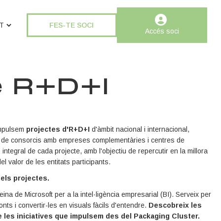
FES-TE SOCI
Accés soci
e R+D+I
mpulsem
projectes d'R+D+I
d'àmbit nacional i internacional,
ió de consorcis amb empreses complementàries i centres de
ntegral de cada projecte, amb l'objectiu de repercutir en la millora
del valor de les entitats participants.
els projectes.
na de Microsoft per a la intel·ligència empresarial (BI). Serveix per
onts i convertir-les en visuals fàcils d'entendre.
D
escobreix les
 les iniciatives que impulsem des del Packaging Cluster.