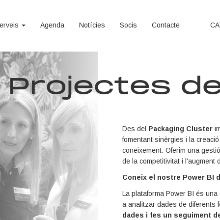
erveis
Agenda
Notícies
Socis
Contacte
Projectes d
Des del
Packaging Cluster
i
fomentant sinèrgies i la creac
coneixement. Oferim una gestió i
de la competitivitat i l'augment 
Coneix el nostre Power BI d
La plataforma Power BI és una ei
a analitzar dades de diferents f
dades i fes un seguiment de