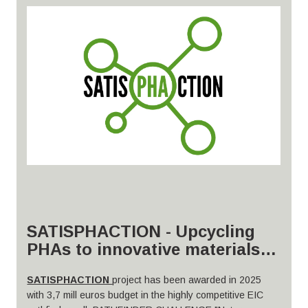
Data
inici
:
octubre
2025
Durada:
11
mesos
Convocatòria:
ACCIÓ,
Subvencions
per
a
projectes
cooperatius
de
clústers
-
Convocatòria
2025
“Amb el suport d'
ACCIÓ
”
SATISPHACTION - Upcycling
PHAs to innovative materials
for fully sustainable food
SATISPHACTION
project has been awarded in 2025
packaging
with 3,7 mill euros budget in the highly competitive EIC