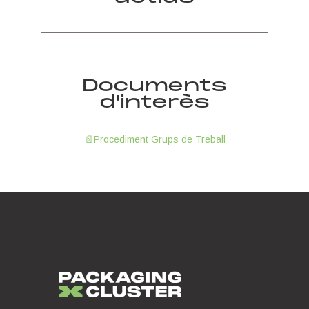
InnoPackaging 360
TalentPack en clau de gènere
Documents
d'interès
📄Procediment Grups de Treball