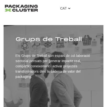
T
o
g
g
l
e
Grups de Treball
n
a
v
i
Els Grups de Treball són espais de col·laboració
g
sectorial pensats per generar impacte real,
a
compartir coneixement i activar projectes
t
transformadors dins la cadena de valor del
i
packaging.
o
n