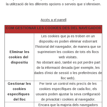
la utilització de les diferents opcions o serveis que s’ofereixen.
Accés a el panell
COM GESTIONAR LES COOKIES DES DEL NAVEGADOR
Les cookies que ja es troben en un
dispositiu es poden eliminar esborrant
l’historial del navegador, de manera que se
Eliminar les
suprimeixen les cookies de tots els llocs
cookies del
web visitats.
dispositiu
No obstant això, també es pot perdre part
de la informació desada (per exemple, les
dades d’inici de sessió o les preferències de
lloc web).
Gestionar les
Per tenir un control més precís de les
cookies
cookies específiques de cada lloc, els
específiques
usuaris poden ajustar la seva configuració
del lloc
de privacitat i cookies al navegador.
Encara que la majoria dels navegadors