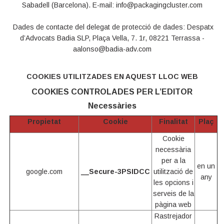
Sabadell (Barcelona). E-mail: info@packagingcluster.com
Dades de contacte del delegat de protecció de dades: Despatx
d’Advocats Badia SLP, Plaça Vella, 7. 1r, 08221 Terrassa -
aalonso@badia-adv.com
COOKIES UTILITZADES EN AQUEST LLOC WEB
COOKIES CONTROLADES PER L’EDITOR
Necessàries
Propietat
Cookie
Finalitat
Plaç
Cookie
necessària
per a la
en un
google.com
__Secure-3PSIDCC
utilització de
any
les opcions i
serveis de la
pàgina web
Rastrejador