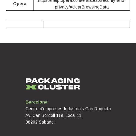
https://help.opera.com/en/latest/security-and-
Opera
privacy/#clearBrowsingData
Barcelona
Centre d’empreses Industrials Can Roqueta
Av. Can Bordoll 119, Local 11
08202 Sabadell