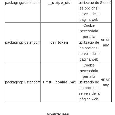
packagingcluster.com
__stripe_sid
utilització de
Sessió
les opcions i
serveis de la
pàgina web
Cookie
necessària
per a la
en un
packagingcluster.com
csrftoken
utilització de
any
les opcions i
serveis de la
pàgina web
Cookie
necessària
per a la
en un
packagingcluster.com
timtul_cookie_bot
utilització de
any
les opcions i
serveis de la
pàgina web
Analitiques