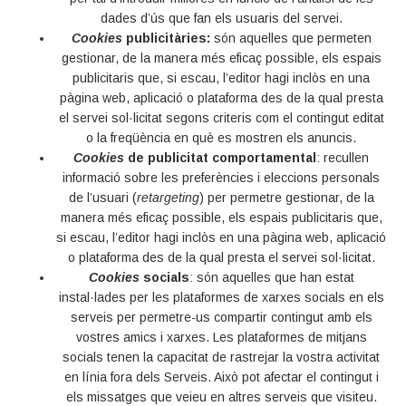
dades d’ús que fan els usuaris del servei.
Cookies
publicitàries:
són aquelles que permeten
gestionar, de la manera més eficaç possible, els espais
publicitaris que, si escau, l’editor hagi inclòs en una
pàgina web, aplicació o plataforma des de la qual presta
el servei sol·licitat segons criteris com el contingut editat
o la freqüència en què es mostren els anuncis.
Cookies
de publicitat comportamental
: recullen
informació sobre les preferències i eleccions personals
de l’usuari (
retargeting
) per permetre gestionar, de la
manera més eficaç possible, els espais publicitaris que,
si escau, l’editor hagi inclòs en una pàgina web, aplicació
o plataforma des de la qual presta el servei sol·licitat.
Cookies
socials
: són aquelles que han estat
instal·lades per les plataformes de xarxes socials en els
serveis per permetre-us compartir contingut amb els
vostres amics i xarxes. Les plataformes de mitjans
socials tenen la capacitat de rastrejar la vostra activitat
en línia fora dels Serveis. Això pot afectar el contingut i
els missatges que veieu en altres serveis que visiteu.