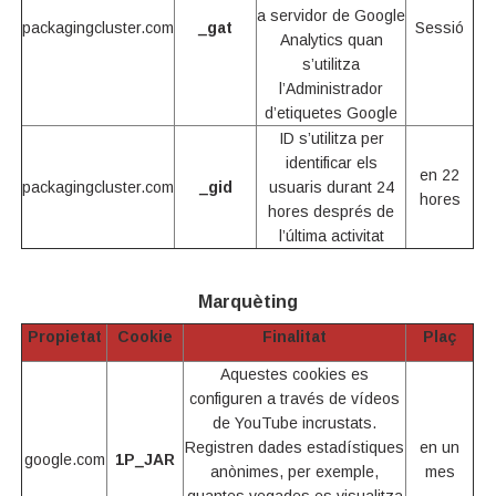
a servidor de Google
packagingcluster.com
_gat
Sessió
Analytics quan
s’utilitza
l’Administrador
d’etiquetes Google
ID s’utilitza per
identificar els
en 22
packagingcluster.com
_gid
usuaris durant 24
hores
hores després de
l’última activitat
Marquèting
Propietat
Cookie
Finalitat
Plaç
Aquestes cookies es
configuren a través de vídeos
de YouTube incrustats.
Registren dades estadístiques
en un
google.com
1P_JAR
anònimes, per exemple,
mes