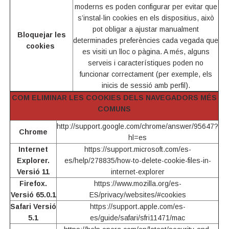
moderns es poden configurar per evitar que
s’instal·lin cookies en els dispositius, això
pot obligar a ajustar manualment
Bloquejar les
determinades preferències cada vegada que
cookies
es visiti un lloc o pàgina. A més, alguns
serveis i característiques poden no
funcionar correctament (per exemple, els
inicis de sessió amb perfil).
COM ELIMINAR LES COOKIES DELS NAVEGADORS MÉS
COMUNS
http://support.google.com/chrome/answer/95647?
Chrome
hl=es
Internet
https://support.microsoft.com/es-
Explorer.
es/help/278835/how-to-delete-cookie-files-in-
Versió 11
internet-explorer
Firefox.
https://www.mozilla.org/es-
Versió 65.0.1
ES/privacy/websites/#cookies
Safari Versió
https://support.apple.com/es-
5.1
es/guide/safari/sfri11471/mac