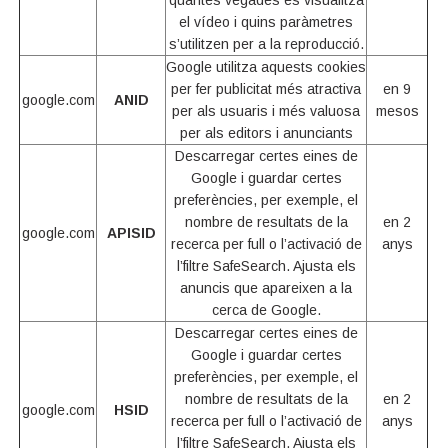
quantes vegades es visualitza
el vídeo i quins paràmetres
s’utilitzen per a la reproducció.
Google utilitza aquests cookies
per fer publicitat més atractiva
en 9
google.com
ANID
per als usuaris i més valuosa
mesos
per als editors i anunciants
Descarregar certes eines de
Google i guardar certes
preferències, per exemple, el
nombre de resultats de la
en 2
google.com
APISID
recerca per full o l’activació de
anys
l’filtre SafeSearch. Ajusta els
anuncis que apareixen a la
cerca de Google.
Descarregar certes eines de
Google i guardar certes
preferències, per exemple, el
nombre de resultats de la
en 2
google.com
HSID
recerca per full o l’activació de
anys
l’filtre SafeSearch. Ajusta els