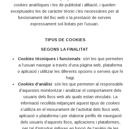
cookies
analítiques i les de publicitat i afiliació, i queden
exceptuades les de caràcter tècnic i les necessàries per al
funcionament del lloc web o la prestació de serveis
expressament sol·licitats per l’usuari.
TIPUS DE COOKIES
SEGONS LA FINALITAT
Cookies
tècniques i funcionals
: són les que permeten
a l’usuari navegar a través d’una pàgina web, plataforma
o aplicació i utilitzar les diferents opcions o serveis que hi
hagi
.
Cookies
d’anàlisi
: són les que permeten al responsable
d’aquestes monitoritzar i analitzar el comportament dels
usuaris dels llocs web als quals estan vinculats. La
informació recollida mitjançant aquest tipus de
cookies
s’utilitza en el mesurament de l’activitat dels llocs web,
aplicació o plataforma i per elaborar perfils de navegació
dels usuaris d’aquests llocs, aplicacions i plataformes,
per tal d’introduir millores en funció de l’anàlisi de les