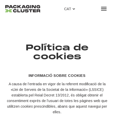
T
o
g
g
l
e
n
Política de
a
v
cookies
i
g
a
INFORMACIÓ SOBRE COOKIES
t
i
A causa de l’entrada en vigor de la referent modificació de la
o
«Llei de Serveis de la Societat de la Informació» (LSSICE)
n
establerta pel Reial Decret 13/2012, és obligat obtenir el
consentiment exprés de l’usuari de totes les pàgines web que
utilitzen
cookies
prescindibles,
abans que aquest navegui per
elles.