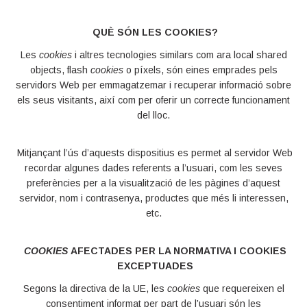
QUÈ SÓN LES COOKIES?
Les
cookies
i altres tecnologies similars com ara local shared
objects, flash
cookies
o píxels, són eines emprades pels
servidors Web per emmagatzemar i recuperar informació sobre
els seus visitants, així com per oferir un correcte funcionament
del lloc.
Mitjançant l’ús d’aquests dispositius es permet al servidor Web
recordar algunes dades referents a l’usuari, com les seves
preferències per a la visualització de les pàgines d’aquest
servidor, nom i contrasenya, productes que més li interessen,
etc.
COOKIES
AFECTADES PER LA NORMATIVA I COOKIES
EXCEPTUADES
Segons la directiva de la UE, les
cookies
que requereixen el
consentiment informat per part de l’usuari són les