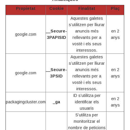
Propietat
Cookie
Finalitat
Plaç
Aquestes galetes
s’utilitzen per lliurar
__Secure-
anuncis més
en 2
google.com
3PAPISID
rellevants per a
anys
vostè i els seus
interessos.
Aquestes galetes
s’utilitzen per lliurar
__Secure-
anuncis més
en 2
google.com
3PSID
rellevants per a
anys
vostè i els seus
interessos.
ID s’utilitza per
en 2
packagingcluster.com
_ga
identificar els
anys
usuaris
S’utilitza per
monitoritzar el
nombre de peticions