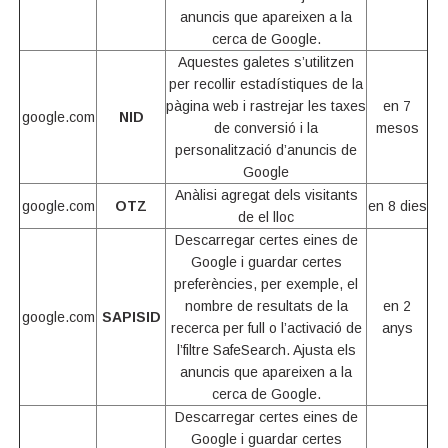
anuncis que apareixen a la
cerca de Google.
Aquestes galetes s’utilitzen
per recollir estadístiques de la
pàgina web i rastrejar les taxes
en 7
google.com
NID
de conversió i la
mesos
personalització d’anuncis de
Google
Anàlisi agregat dels visitants
google.com
OTZ
en 8 dies
de el lloc
Descarregar certes eines de
Google i guardar certes
preferències, per exemple, el
nombre de resultats de la
en 2
google.com
SAPISID
recerca per full o l’activació de
anys
l’filtre SafeSearch. Ajusta els
anuncis que apareixen a la
cerca de Google.
Descarregar certes eines de
Google i guardar certes