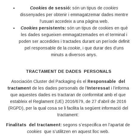
Cookies
de sessió:
són un tipus de
cookies
dissenyades per obtenir i emmagatzemar dades mentre
l’usuari accedeix a una pàgina web.
Cookies
persistents:
són un tipus de cookies en què
les dades segueixen emmagatzemades en el terminal i
poden ser accedides i tractades durant un període definit
pel responsable de la
cookie
, i que durar des d’uns
minuts a diversos anys.
TRACTAMENT DE DADES PERSONALS
Asociación Cluster del Packaging és el
Responsable del
tractament
de les dades personals de l’
Interessat
i l’informa
que aquestes dades es tractaran de conformitat amb el que
estableix el Reglament (UE) 2016/679, de 27 d’abril de 2016
(RGPD), per la qual cosa se li facilita la següent informació del
tractament:
Finalitats del tractament:
segons s’especifica en l’apartat de
cookies
que s’utilitzen en aquest lloc web.