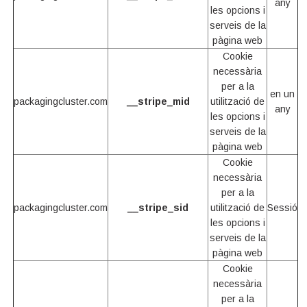
any
les opcions i
serveis de la
pàgina web
Cookie
necessària
per a la
en un
packagingcluster.com
__stripe_mid
utilització de
any
les opcions i
serveis de la
pàgina web
Cookie
necessària
per a la
packagingcluster.com
__stripe_sid
utilització de
Sessió
les opcions i
serveis de la
pàgina web
Cookie
necessària
per a la