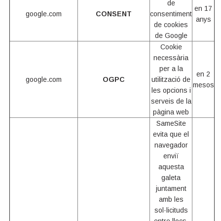
de
en 17
google.com
CONSENT
consentiment
anys
de cookies
de Google
Cookie
necessària
per a la
en 2
google.com
OGPC
utilització de
mesos
les opcions i
serveis de la
pàgina web
SameSite
evita que el
navegador
enviï
aquesta
galeta
juntament
amb les
sol·licituds