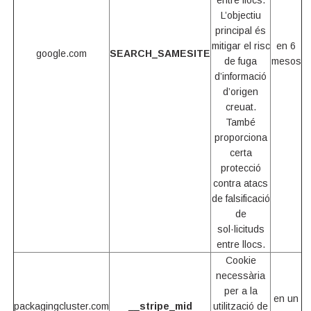
entre llocs.
L’objectiu
principal és
mitigar el risc
en 6
google.com
SEARCH_SAMESITE
de fuga
mesos
d’informació
d’origen
creuat.
També
proporciona
certa
protecció
contra atacs
de falsificació
de
sol·licituds
entre llocs.
Cookie
necessària
per a la
en un
packagingcluster.com
__stripe_mid
utilització de