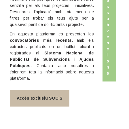
e
senzilla per als teus projectes i iniciatives.
s
Descobreix l'aplicació amb tota mena de
s
filtres per trobar els teus ajuts per a
u
qualsevol perfil de sol·licitants i projecte.
b
v
En aquesta plataforma es presenten les
e
convocatòries més recents
, amb els
n
extractes publicats en un butlletí oficial i
c
registrades al
Sistema Nacional de
i
Publicitat de Subvencions i Ajudes
o
Públiques
. Contacta amb nosaltres i
n
t'oferirem tota la informació sobre aquesta
s
plataforma.
Accés exclusiu SOCIS