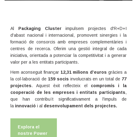
Al
Packaging Cluster
impulsem projectes d'R+D+I
d'abast nacional i internacional, promovent sinergies i la
formació de consorcis amb empreses complementàries i
centres de recerca. Oferim una gestió integral de cada
iniciativa, orientada a potenciar la competitivitat i a generar
valor per a les entitats participants.
Hem aconseguit finançar
12,31 milions d’euros
gràcies a
la col·laboració de
159 socis
involucrats en un total de
77
projectes
. Aquest èxit reflecteix el
compromís i la
cooperació de les empreses i entitats participants
,
que han contribuït significativament a l'impuls de
la
innovació
i al
desenvolupament dels projectes.
Explora el
nostre Power