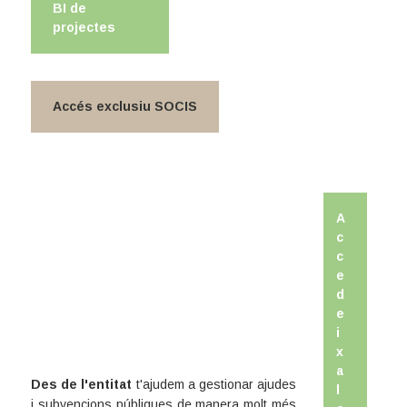
BI de
projectes
Accés exclusiu SOCIS
A
c
c
e
d
e
i
x
a
Des de l'entitat
t'ajudem a gestionar ajudes
l
i subvencions públiques de manera molt més