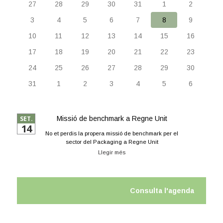
27
28
29
30
31
1
2
3
4
5
6
7
8
9
10
11
12
13
14
15
16
17
18
19
20
21
22
23
24
25
26
27
28
29
30
31
1
2
3
4
5
6
SET.
Missió de benchmark a Regne Unit
14
No et perdis la propera missió de benchmark per el
sector del Packaging a Regne Unit
Llegir més
Consulta l'agenda