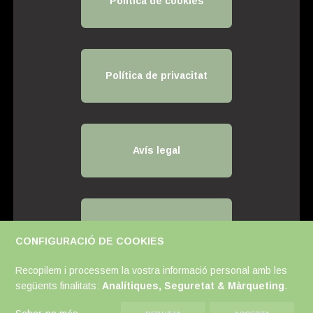
Política de cookies
Política de privacitat
Avís legal
Mapa de Contacte
CONFIGURACIÓ DE COOKIES
Recopilem i processem la vostra informació personal amb les
següents finalitats:
Analítiques, Seguretat & Màrqueting
.