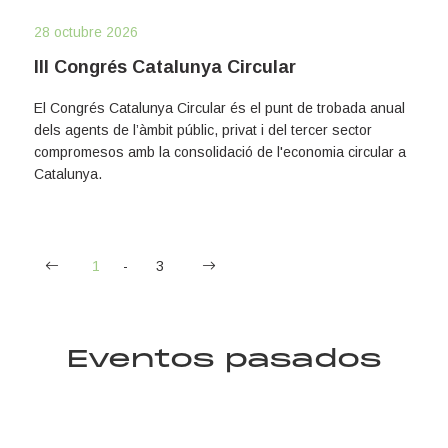
28 octubre 2026
III Congrés Catalunya Circular
El Congrés Catalunya Circular és el punt de trobada anual
dels agents de l’àmbit públic, privat i del tercer sector
compromesos amb la consolidació de l'economia circular a
Catalunya.
(
«
1
3
»
c
u
r
r
Eventos pasados
e
n
t
)