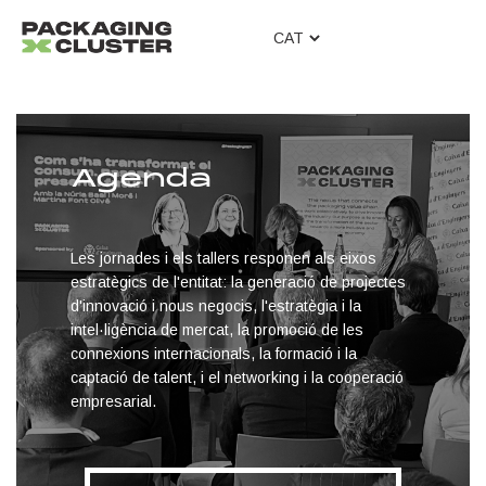
T
o
g
g
l
e
Agenda
n
a
v
i
Les jornades i els tallers responen als eixos
g
estratègics de l'entitat: la generació de projectes
a
d'innovació i nous negocis, l'estratègia i la
t
intel·ligència de mercat, la promoció de les
i
connexions internacionals, la formació i la
o
captació de talent, i el networking i la cooperació
n
empresarial.