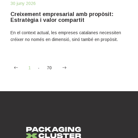
30 juny 2026
Creixement empresarial amb propòsit:
Estratègia i valor compartit
En el context actual, les empreses catalanes necessiten
créixer no només en dimensió, sinó també en propòsit.
(
«
1
70
»
c
u
r
r
e
n
t
)