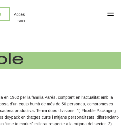
I
T
Accés
o
soci
g
g
l
e
n
ble
a
v
i
g
a
t
t
i
 en 1962 per la família Parés, comptant en l'actualitat amb la
o
disposa d'un equip humà de més de 50 persones, compromeses
n
la cadena productiva. Tenim dues divisions: 1) Flexible Packaging:
 doypack en tiratges curts i mitjans personalitzats, diferenciant-
 un “time to market” millorat respecte a la mitjana del sector. 2)