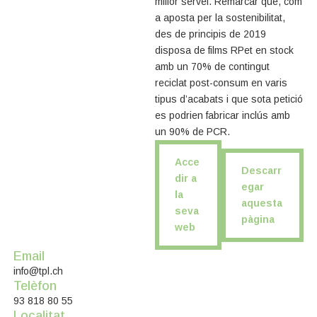
millor servei. Remarcar que, com
a aposta per la sostenibilitat,
des de principis de 2019
disposa de films RPet en stock
amb un 70% de contingut
reciclat post-consum en varis
tipus d’acabats i que sota petició
es podrien fabricar inclús amb
un 90% de PCR.
Acce
Descarr
dir a
egar
la
aquesta
seva
pàgina
web
Email
info@tpl.ch
Telèfon
93 818 80 55
Localitat