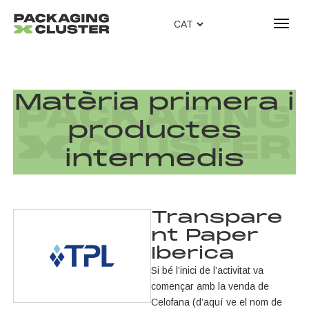
T
o
g
g
l
Matèria primera i
e
n
productes
a
v
intermedis
i
g
a
t
Transpare
i
nt Paper
o
Iberica
n
Si bé l’inici de l’activitat va
començar amb la venda de
Celofana (d’aquí ve el nom de