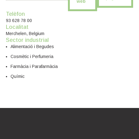
web
Telèfon
93 628 78 00
Localitat
Merchelen, Belgium
Sector industrial
Alimentació i Begudes
Cosmètic i Perfumeria
Farmàcia i Parafarmàcia
Químic