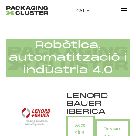
T
o
g
g
l
Robòtica,
e
n
automatització i
a
v
indústria 4.0
i
g
a
t
LENORD
i
BAUER
o
IBERICA
n
Acce
Descarr
dir a
egar