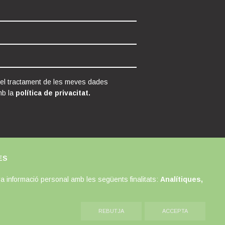
 el tractament de les meves dades
mb la
política de privacitat.
ES
a informació personal amb les següents finalitats:
Analítiques,
REBUTJA
ACCEPTA