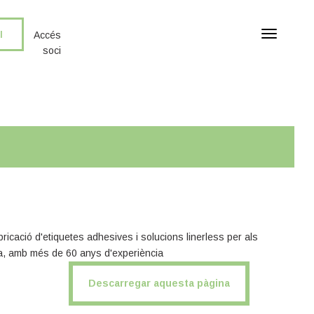
I
T
Accés
o
soci
g
g
l
e
n
a
v
i
g
a
t
i
icació d'etiquetes adhesives i solucions linerless per als
o
tria, amb més de 60 anys d'experiència
n
Descarregar aquesta pàgina