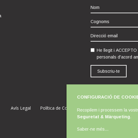
a
He llegit i ACCEPTO
personals d'acord a
Subscriu-te
CONFIGURACIÓ DE COOKI
Avís Legal
Política de Cookies
Política de Privacitat
Recopilem i processem la vostr
Seguretat & Màrqueting
.
Saber-ne més
...