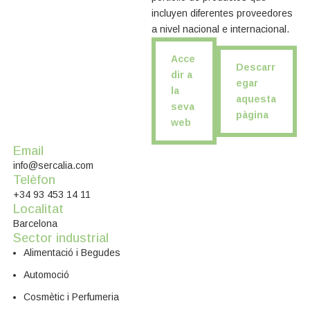
incluyen diferentes proveedores
a nivel nacional e internacional.
Acce
Descarr
dir a
egar
la
aquesta
seva
pàgina
web
Email
info@sercalia.com
Telèfon
+34 93 453 14 11
Localitat
Barcelona
Sector industrial
Alimentació i Begudes
Automoció
Cosmètic i Perfumeria