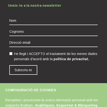
Uneix-te a la nostra newsletter
He llegit i ACCEPTO el tractament de les meves dades
personals d'acord amb la
política de privacitat.
Subscriu-te
CONFIGURACIÓ DE COOKIES
Avís Legal
Política de Cookies
Política de Privacitat
Recopilem i processem la vostra informació personal amb les
següents finalitats:
Analítiques, Seguretat & Màrqueting
.