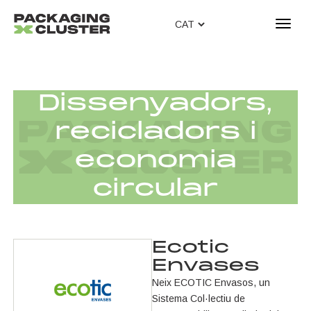
T
o
g
g
l
Dissenyadors,
e
n
recicladors i
a
v
economia
i
g
circular
a
t
i
o
Ecotic
n
Envases
Neix ECOTIC Envasos, un
Sistema Col·lectiu de