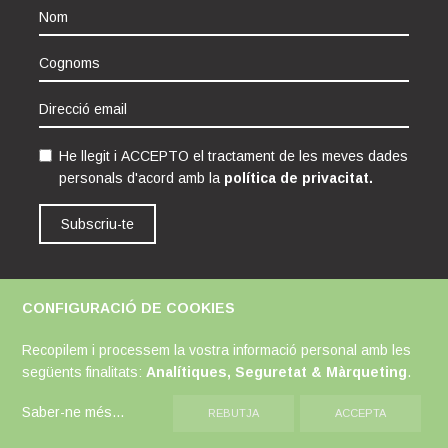
He llegit i ACCEPTO el tractament de les meves dades
personals d'acord amb la
política de privacitat.
Subscriu-te
CONFIGURACIÓ DE COOKIES
Avís Legal
Política de Cookies
Política de Privacitat
Recopilem i processem la vostra informació personal amb les
següents finalitats:
Analítiques, Seguretat & Màrqueting
.
Saber-ne més
...
REBUTJA
ACCEPTA
MODIFICAR COOKIES