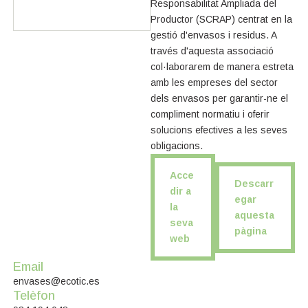
Responsabilitat Ampliada del
Productor (SCRAP) centrat en la
gestió d'envasos i residus. A
través d'aquesta associació
col·laborarem de manera estreta
amb les empreses del sector
dels envasos per garantir-ne el
compliment normatiu i oferir
solucions efectives a les seves
obligacions.
Acce
Descarr
dir a
egar
la
aquesta
seva
pàgina
web
Email
envases@ecotic.es
Telèfon