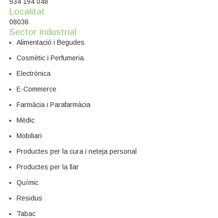
934 194 048
Localitat
08036
Sector industrial
Alimentació i Begudes
Cosmètic i Perfumeria
Electrònica
E-Commerce
Farmàcia i Parafarmàcia
Mèdic
Mobiliari
Productes per la cura i neteja personal
Productes per la llar
Químic
Residus
Tabac