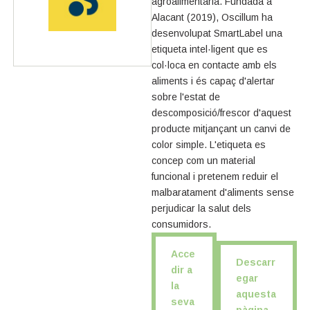
agroalimentària. Fundada a
Alacant (2019), Oscillum ha
desenvolupat SmartLabel una
etiqueta intel·ligent que es
col·loca en contacte amb els
aliments i és capaç d'alertar
sobre l'estat de
descomposició/frescor d'aquest
producte mitjançant un canvi de
color simple. L'etiqueta es
concep com un material
funcional i pretenem reduir el
malbaratament d'aliments sense
perjudicar la salut dels
consumidors.
Acce
Descarr
dir a
egar
la
aquesta
seva
pàgina