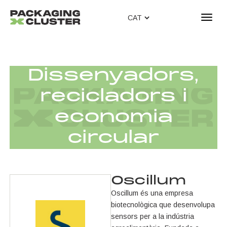
T
o
g
g
l
Dissenyadors,
e
n
recicladors i
a
v
economia
i
g
circular
a
t
i
o
Oscillum
n
Oscillum és una empresa
biotecnològica que desenvolupa
sensors per a la indústria