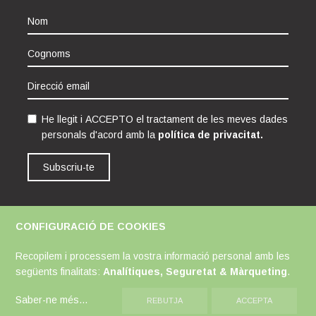
He llegit i ACCEPTO el tractament de les meves dades
personals d'acord amb la
política de privacitat.
Subscriu-te
CONFIGURACIÓ DE COOKIES
Avís Legal
Política de Cookies
Política de Privacitat
Recopilem i processem la vostra informació personal amb les
següents finalitats:
Analítiques, Seguretat & Màrqueting
.
Saber-ne més
...
REBUTJA
ACCEPTA