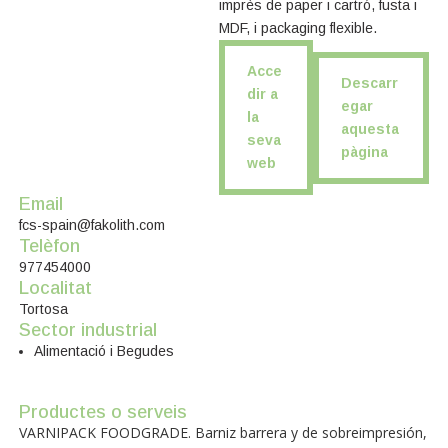
imprès de paper i cartró, fusta i
MDF, i packaging flexible.
Acce
Descarr
dir a
egar
la
aquesta
seva
pàgina
web
Email
fcs-spain@fakolith.com
Telèfon
977454000
Localitat
Tortosa
Sector industrial
Alimentació i Begudes
Productes o serveis
VARNIPACK FOODGRADE. Barniz barrera y de sobreimpresión,