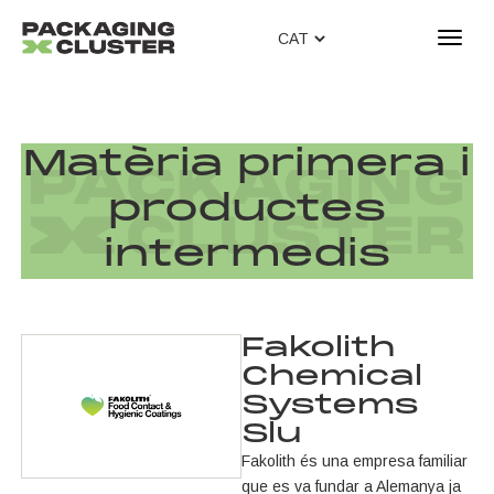
T
o
g
g
l
Matèria primera i
e
n
productes
a
v
intermedis
i
g
a
t
Fakolith
i
Chemical
o
Systems
n
Slu
Fakolith és una empresa familiar
que es va fundar a Alemanya ja