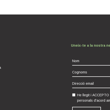
Uneix-te a la nostra n
a
He llegit i ACCEPTO
personals d'acord a