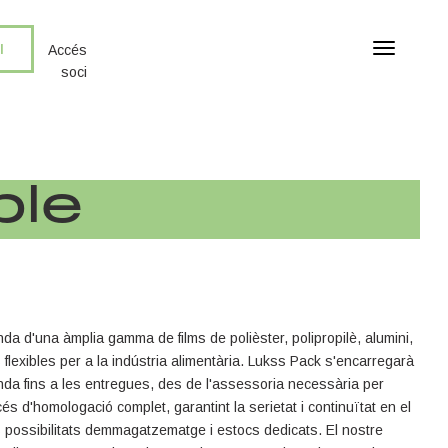
I
T
Accés
o
soci
g
g
l
e
n
ble
a
v
i
g
a
t
i
a d'una àmplia gamma de films de polièster, polipropilè, alumini,
o
s flexibles per a la indústria alimentària. Lukss Pack s'encarregarà
n
nda fins a les entregues, des de l'assessoria necessària per
cés d'homologació complet, garantint la serietat i continuïtat en el
 possibilitats demmagatzematge i estocs dedicats. El nostre