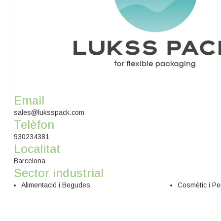
Email
sales@luksspack.com
Telèfon
930234381
Localitat
Barcelona
Sector industrial
Alimentació i Begudes
Cosmètic i Pe