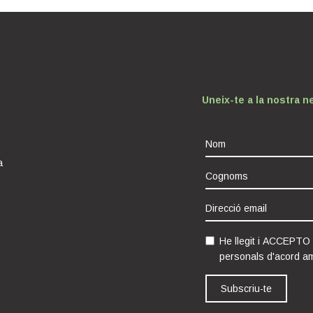
Uneix-te a la nostra n
a
He llegit i ACCEPTO
personals d'acord a
Subscriu-te