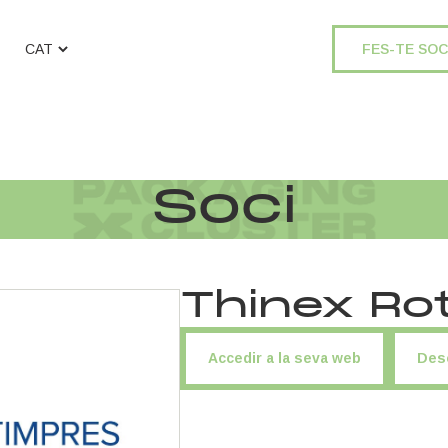
FES-TE SOC
Soci
Thinex Ro
Accedir a la seva web
Des