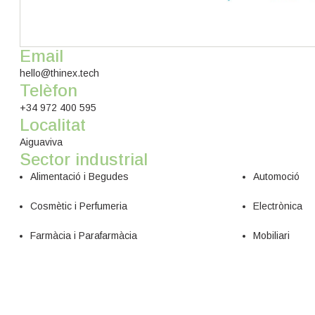
Email
hello@thinex.tech
Telèfon
+34 972 400 595
Localitat
Aiguaviva
Sector industrial
Alimentació i Begudes
Automoció
Cosmètic i Perfumeria
Electrònica
Farmàcia i Parafarmàcia
Mobiliari