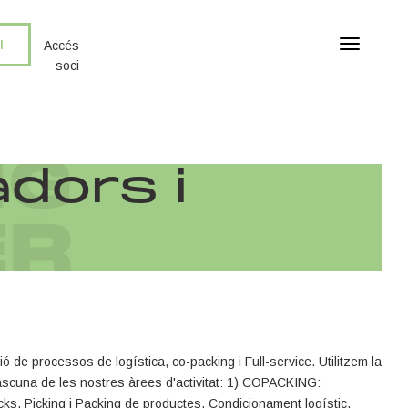
I
T
Accés
o
soci
g
g
l
e
n
adors i
a
v
i
g
a
t
i
o
n
ó de processos de logística, co-packing i Full-service. Utilitzem la
ascuna de les nostres àrees d'activitat: 1) COPACKING:
s, Picking i Packing de productes, Condicionament logístic,