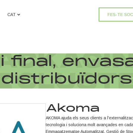
FES-TE SOC
 final, envas
distribuïdors
Akoma
AKOMA ajuda els seus clients a l'externalitzaci
tecnologia i soluciona molt avançades en cad
Emmagatzematge Automatitzat, Gestió de Stock