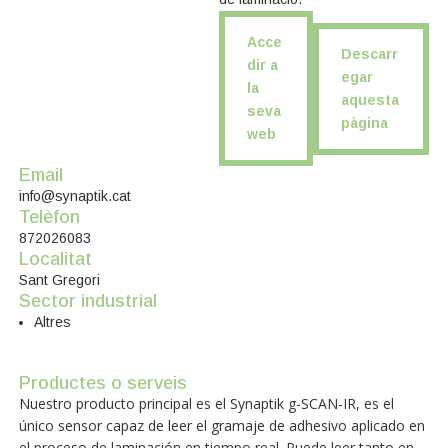
Acce
Descarr
dir a
egar
la
aquesta
seva
pàgina
web
Email
info@synaptik.cat
Telèfon
872026083
Localitat
Sant Gregori
Sector industrial
Altres
Productes o serveis
Nuestro producto principal es el Synaptik g-SCAN-IR, es el
único sensor capaz de leer el gramaje de adhesivo aplicado en
el proceso de laminación en tiempo real. Puede leer tanto en