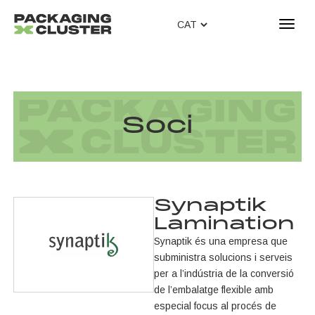
T
o
g
g
l
e
n
Soci
a
v
i
g
a
Synaptik
t
Lamination
i
o
Synaptik és una empresa que
n
subministra solucions i serveis
per a l’indústria de la conversió
de l’embalatge flexible amb
especial focus al procés de