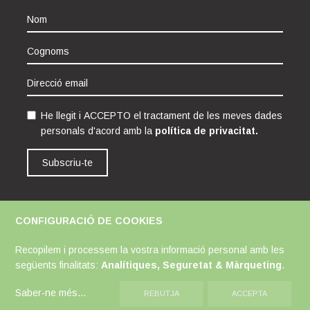
He llegit i ACCEPTO el tractament de les meves dades
personals d'acord amb la
política de privacitat.
Subscriu-te
CONFIGURACIÓ DE COOKIES
Avís Legal
Política de Cookies
Política de Privacitat
Recopilem i processem la vostra informació personal amb les
següents finalitats:
Analítiques, Seguretat & Màrqueting
.
Saber-ne més
...
REBUTJA
ACCEPTA