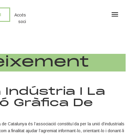
I
T
Accés
o
soci
g
g
l
e
n
neixement
a
v
i
g
a
Indústria I La
t
ó Gràfica De
i
o
n
a de Catalunya és l’associació constituïda per la unió d’industrials
om a finalitat ajudar l’agremiat informant-lo, orientant-lo i donant-li