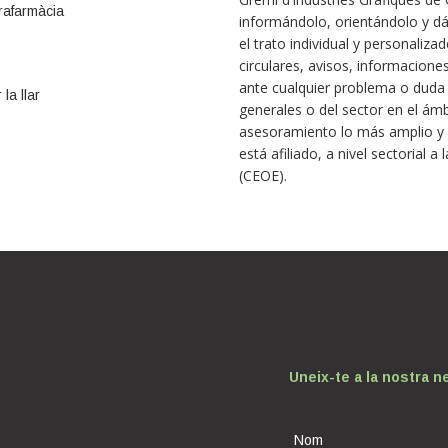
rafarmàcia
informándolo, orientándolo y dá
el trato individual y personaliz
circulares, avisos, informacione
ante cualquier problema o duda 
la llar
generales o del sector en el ámbi
asesoramiento lo más amplio y e
está afiliado, a nivel sectorial
(CEOE).
Uneix-te a la nostra n