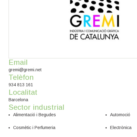
Email
gremi@gremi.net
Telèfon
934 813 161
Localitat
Barcelona
Sector industrial
Alimentació i Begudes
Automoció
Cosmètic i Perfumeria
Electrònica