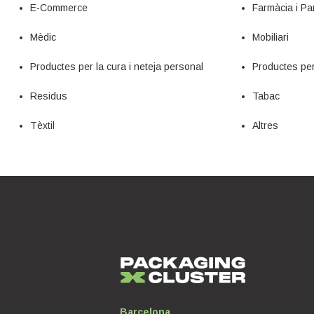
E-Commerce
Farmàcia i Pa
Mèdic
Mobiliari
Productes per la cura i neteja personal
Productes per 
Residus
Tabac
Tèxtil
Altres
Barcelona