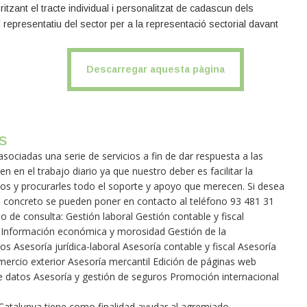
oritzant el tracte individual i personalitzat de cadascun dels
 representatiu del sector per a la representació sectorial davant
Descarregar aquesta pàgina
s
sociadas una serie de servicios a fin de dar respuesta a las
n en el trabajo diario ya que nuestro deber es facilitar la
pos y procurarles todo el soporte y apoyo que merecen. Si desea
n concreto se pueden poner en contacto al teléfono 93 481 31
io de consulta: Gestión laboral Gestión contable y fiscal
s Información económica y morosidad Gestión de la
os Asesoría jurídica-laboral Asesoría contable y fiscal Asesoría
ercio exterior Asesoría mercantil Edición de páginas web
de datos Asesoría y gestión de seguros Promoción internacional
 Catalunya tiene como finalidad ayudar al agremiado