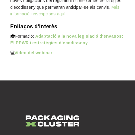
noves obligacions del reglament i conèixer les estratègies
d'ecodisseny que permetran anticipar-se als canvis.
Més
informació i inscripcions aquí
Enllaços d'interès
🎓F
ormació:
Adaptació a la nova legislació d'envasos:
El PPWR i estratègies d'ecodisseny
💻
Vídeo del webinar