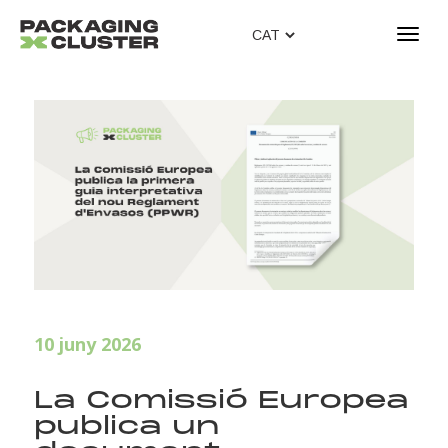
T
o
g
g
l
e
n
a
v
i
g
a
t
i
10 juny 2026
o
n
La Comissió Europea
publica un