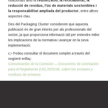
relacionats amb la
reutilització, la reciclabilitat, la
reducció de residus, l’ús de materials sostenibles i
la responsabilitat ampliada del productor
, entre altres
aspectes clau.
Des del Packaging Cluster considerem que aquesta
publicació és de gran interès per als professionals del
sector, ja que proporciona informació útil per entendre millor
les implicacions de la normativa i avançar en la seva
implementació.
👉 Podeu consultar el document complet a través del
següent enllaç:
Comunicación de la Comisión — Documento de orientación
para el Reglamento (UE) 2025/40, sobre los envases y
residuos de envases