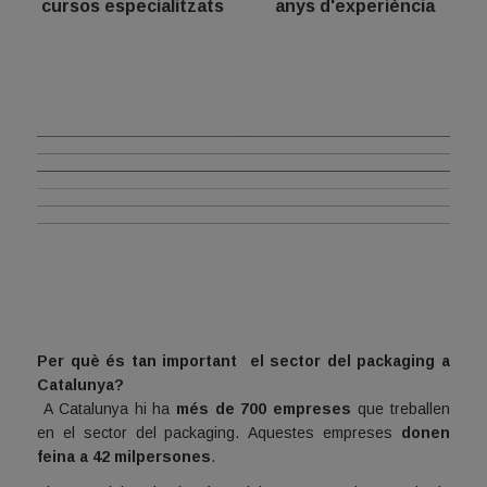
cursos especialitzats
anys d'experiència
Qui som
Activitats
Projectes
Serveis
Observatori de Packaging
Guia del Packaging
Per què és tan important
el sector del packaging a
Catalunya?
A Catalunya hi ha
més de 700 empreses
que treballen
en el sector del packaging.
Aquestes empreses
donen
feina a 42 milpersones
.