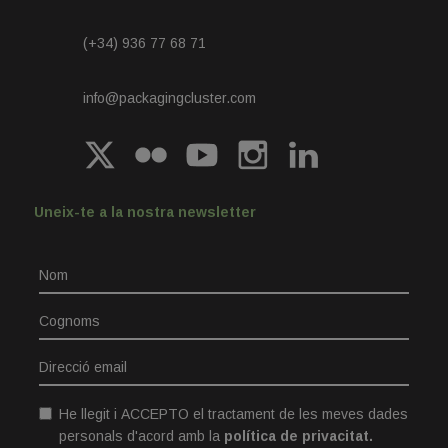
Centre d’empreses Industrials Can Roqueta
Av. Can Bordoll 119, Local 11
08202 Sabadell
(+34) 936 77 68 71
info@packagingcluster.com
Uneix-te a la nostra newsletter