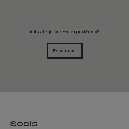
descuento sobre temas innovadores o
interesantes del sector que nos ayudan a crecer
como empresa y profesionales […]”
Vols afegir la teva experiència?
Escriu-nos