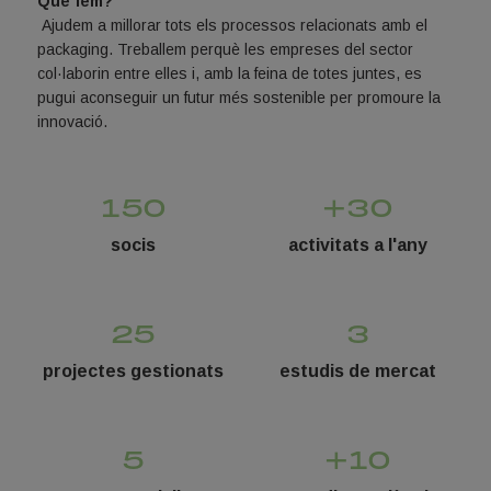
Què fem?
Ajudem a millorar tots els processos relacionats amb el
packaging. Treballem perquè les empreses del sector
col·laborin entre elles i, amb la feina de totes juntes, es
pugui aconseguir un futur més sostenible per promoure la
innovació.
150
+3
0
socis
activitats a l'any
25
3
projectes gestionats
estudis de mercat
5
+
10